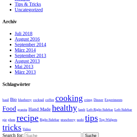
Tips & Tricks
Uncategorized
Archiv
Juli 2018
August 2016
September 2014
März 2014
September 2013
August 2013
Mai 2013
März 2013
Schlagwörter
cooking
Bio
basil
blueberry
cocktail
coffee
crimp
Dinner
Experiments
healthy
Food
Hand Made
granita
lamb
Left-Right-Sidebar
Left-Sidebar
recipe
tips
pie
plum
Right-Sidebar
strawberry
sushi
Top-Widgets
tricks
Video
Search for: