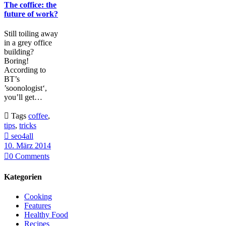
The coffice: the
future of work?
Still toiling away
in a grey office
building?
Boring!
According to
BT’s
’soonologist‘,
you’ll get…

Tags
coffee
,
tips
,
tricks

seo4all
10. März 2014

0
Comments
Kategorien
Cooking
Features
Healthy Food
Recipes