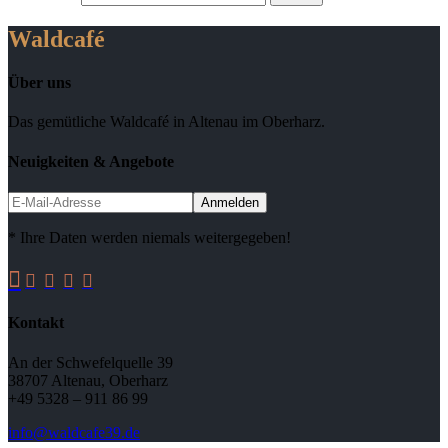
Waldcafé
Über uns
Das gemütliche Waldcafé in Altenau im Oberharz.
Neuigkeiten & Angebote
* Ihre Daten werden niemals weitergegeben!





Kontakt
An der Schwefelquelle 39
38707 Altenau, Oberharz
+49 5328 – 911 86 99
info@waldcafe39.de