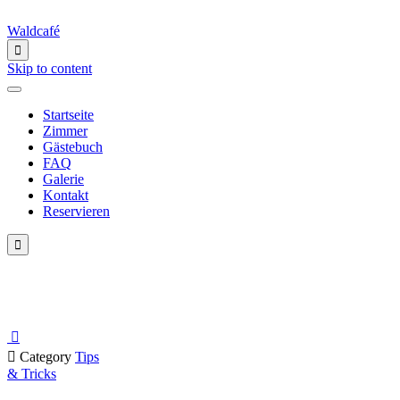
Waldcafé

Skip to content
Startseite
Zimmer
Gästebuch
FAQ
Galerie
Kontakt
Reservieren

Schlagwort:
coffee


Category
Tips
& Tricks