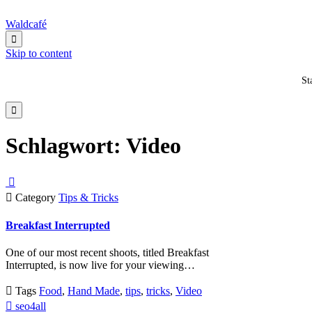
Waldcafé

Skip to content
St

Schlagwort:
Video


Category
Tips & Tricks
Breakfast Interrupted
One of our most recent shoots, titled Breakfast
Interrupted, is now live for your viewing…

Tags
Food
,
Hand Made
,
tips
,
tricks
,
Video

seo4all