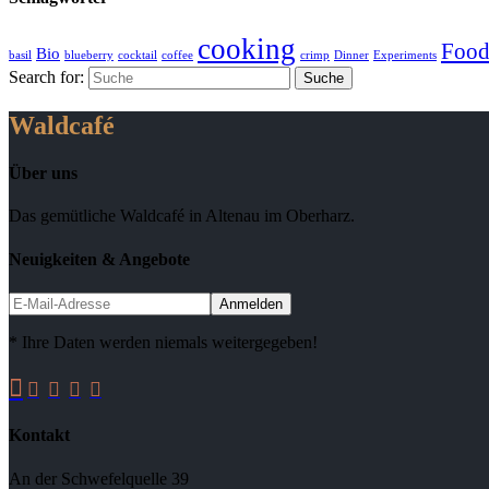
cooking
Foo
Bio
basil
blueberry
cocktail
coffee
crimp
Dinner
Experiments
Search for:
Waldcafé
Über uns
Das gemütliche Waldcafé in Altenau im Oberharz.
Neuigkeiten & Angebote
* Ihre Daten werden niemals weitergegeben!





Kontakt
An der Schwefelquelle 39