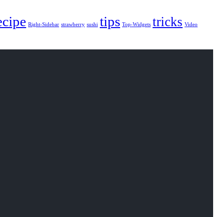
ecipe
tips
tricks
Right-Sidebar
strawberry
sushi
Top-Widgets
Video