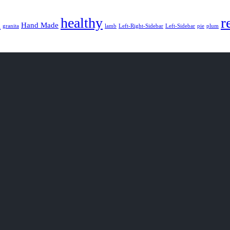
r
healthy
d
Hand Made
granita
lamb
Left-Right-Sidebar
Left-Sidebar
pie
plum