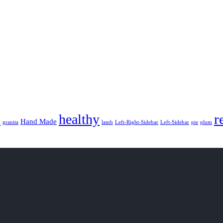
r
healthy
d
Hand Made
granita
lamb
Left-Right-Sidebar
Left-Sidebar
pie
plum