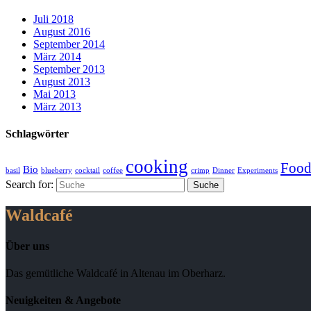
Juli 2018
August 2016
September 2014
März 2014
September 2013
August 2013
Mai 2013
März 2013
Schlagwörter
cooking
Foo
Bio
basil
blueberry
cocktail
coffee
crimp
Dinner
Experiments
Search for:
Waldcafé
Über uns
Das gemütliche Waldcafé in Altenau im Oberharz.
Neuigkeiten & Angebote