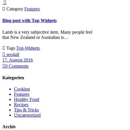


Category
Features
Blog post with Top Widgets
Lamb is a very subjective item. Many people feel
that New Zealand or Australian is…

Tags
Top-Widgets

seo4all
17. August 2016

0
Comments
Kategorien
Cooking
Features
Healthy Food
Recipes
Tips & Tricks
Uncategorized
Archiv