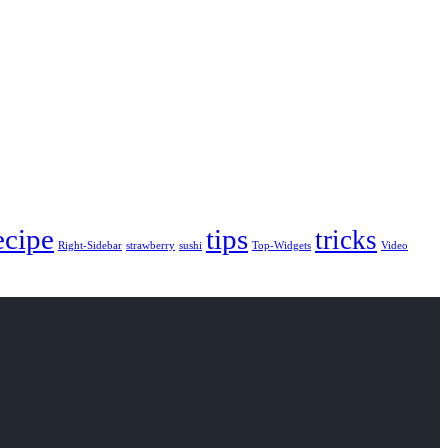
ecipe
tips
tricks
Right-Sidebar
strawberry
sushi
Top-Widgets
Video